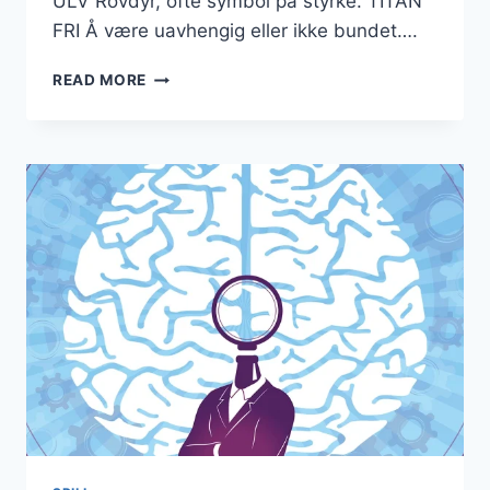
ULV Rovdyr, ofte symbol på styrke. TITAN
FRI Å være uavhengig eller ikke bundet….
TITAN
READ MORE
KRYSSORD
–
TIPS
FOR
Å
LØSE
KRYSSORD