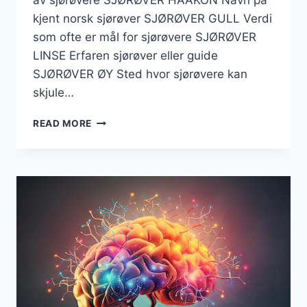
av sjørøvere SJØRØVER HAAKON Navn på
kjent norsk sjørøver SJØRØVER GULL Verdi
som ofte er mål for sjørøvere SJØRØVER
LINSE Erfaren sjørøver eller guide
SJØRØVER ØY Sted hvor sjørøvere kan
skjule…
SJØRØVER
READ MORE
KRYSSORD
–
TIPS
TIL
LØSNING
AV
KRYSSORD