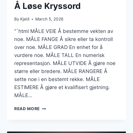
Å Løse Kryssord
By
Kjetil
March 5, 2026
“`html MÅLE VEIE Å bestemme vekten av
noe. MÅLE FANGE Å sikre eller ta kontroll
over noe. MÅLE GRAD En enhet for å
vurdere noe. MÅLE TALL En numerisk
representasjon. MÅLE UTVIDE Å gjøre noe
større eller bredere. MÅLE RANGERE Å
sette noe i en bestemt rekke. MÅLE
ESTIMERE Å gjøre et kvalifisert gjetning.
MÅLE…
MÅLE
READ MORE
KRYSSORD
–
TIPS
TIL