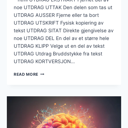
noe UTDRAG UTTAK Den delen som tas ut
UTDRAG AUSSER Fjerne eller ta bort
UTDRAG UTSKRIFT Fysisk kopiering av
tekst UTDRAG SITAT Direkte gjengivelse av
noe UTDRAG DEL En del av et større hele
UTDRAG KLIPP Velge ut en del av tekst
UTDRAG Utdrag Bruddstykke fra tekst
UTDRAG KORTVERSJON…
UTDRAG
READ MORE
KRYSSORD
–
TIPS
OG
VURDERINGER
FOR
LØSERE