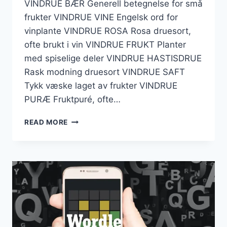
VINDRUE BÆR Generell betegnelse for små
frukter VINDRUE VINE Engelsk ord for
vinplante VINDRUE ROSA Rosa druesort,
ofte brukt i vin VINDRUE FRUKT Planter
med spiselige deler VINDRUE HASTISDRUE
Rask modning druesort VINDRUE SAFT
Tykk væske laget av frukter VINDRUE
PURÆ Fruktpuré, ofte…
VINDRUE
READ MORE
KRYSSORD
–
TIPS
FOR
LØSNING
OG
VINNENDE
SVAR