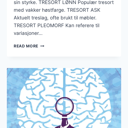
sin styrke. TRESORT LØNN Populær tresort
med vakker høstfarge. TRESORT ASK
Aktuelt treslag, ofte brukt til møbler.
TRESORT PLEOMORF Kan referere til
variasjoner…
TRESORT
READ MORE
KRYSSORD
–
LØSERENS
VEILEDNING
TIL
VINNENDE
SVAR