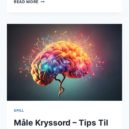
RUSMIDDEL
READ MORE
KRYSSORD
–
VANLIGE
SVAR
OG
LEDETRÅDER
SPILL
Måle Kryssord – Tips Til