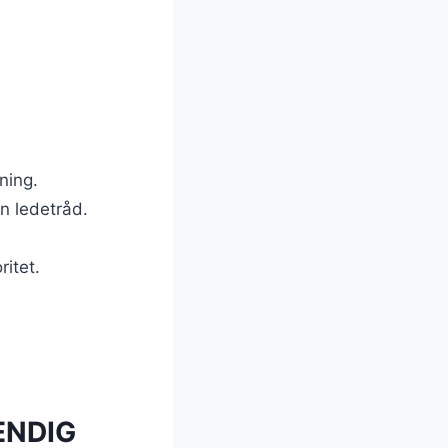
ning.
en ledetråd.
ritet.
TENDIG