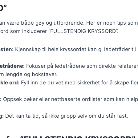
D”
kan være både gøy og utfordrende. Her er noen tips som
ssord som inkluderer “FULLSTENDIG KRYSSORD”.
sten:
Kjennskap til hele kryssordet kan gi ledetråder ti
etrådene:
Fokuser på ledetrådene som direkte relaterer t
om lengde og bokstaver.
kle ord:
Fyll inn de du vet med sikkerhet for å skape fle
:
Oppsøk bøker eller nettbaserte ordlister som kan hjelp
g:
Det kan ta tid, så ikke gi opp selv om du står fast.