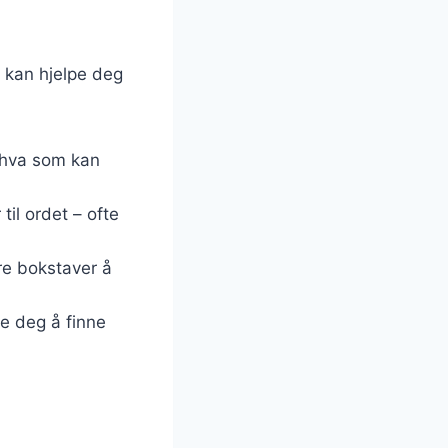
 kan hjelpe deg
l hva som kan
il ordet – ofte
re bokstaver å
e deg å finne