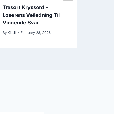
Tresort Kryssord –
Bagatel
Løserens Veiledning Til
Til Kry
Vinnende Svar
By
Kjetil
By
Kjetil
February 28, 2026