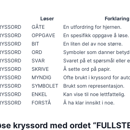
Løser
Forklaring
RYSSORD
GÅTE
En utfordring for hjernen.
RYSSORD
OPPGAVE
En spesifikk oppgave å løse.
RYSSORD
BIT
En liten del av noe større.
RYSSORD
ORD
Symboler som danner betyd
RYSSORD
SVAR
Svaret på et spørsmål eller 
RYSSORD
SKRIVE
Å sette ord på papir.
RYSSORD
MYNDIG
Ofte brukt i kryssord for auto
RYSSORD
SYMBOLET
Brukt som representasjon.
RYSSORD
ENKEL
Kan vise til noe lettfattelig.
RYSSORD
FORSTÅ
Å ha klar innsikt i noe.
øse kryssord med ordet “FULLS