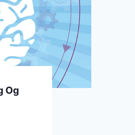
ng Og