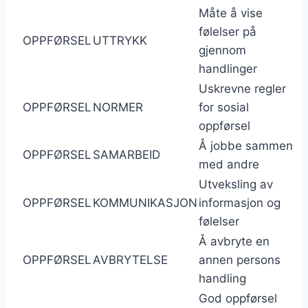
Måte å vise
følelser på
OPPFØRSEL
UTTRYKK
gjennom
handlinger
Uskrevne regler
OPPFØRSEL
NORMER
for sosial
oppførsel
Å jobbe sammen
OPPFØRSEL
SAMARBEID
med andre
Utveksling av
OPPFØRSEL
KOMMUNIKASJON
informasjon og
følelser
Å avbryte en
OPPFØRSEL
AVBRYTELSE
annen persons
handling
God oppførsel