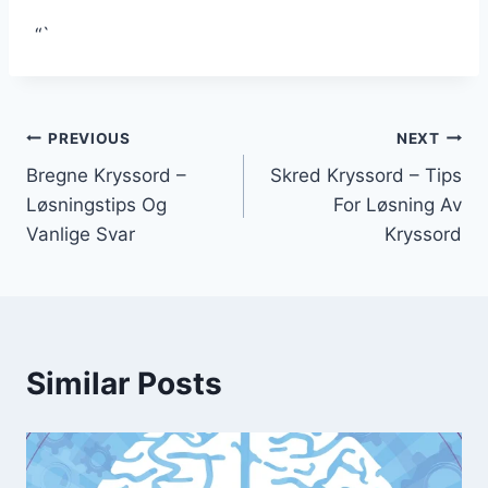
“`
Post
PREVIOUS
NEXT
Bregne Kryssord –
Skred Kryssord – Tips
navigation
Løsningstips Og
For Løsning Av
Vanlige Svar
Kryssord
Similar Posts